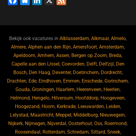
F
Bl
Li
X
F
a
u
n
e
c
e
k
e
e
s
e
d
b
ky
dI
Bekijk ook vacatures in
Alblasserdam
,
Alkmaar
,
Almelo
,
o
n
Almere
,
Alphen aan den Rijn
,
Amersfoort
,
Amsterdam
,
Apeldoorn
,
Arnhem
,
Assen
,
Bergen op Zoom
,
Breda
,
o
Capelle aan den IJssel
,
Coevorden
,
Delft
,
Delfzijl
,
Den
k
Bosch
,
Den Haag
,
Deventer
,
Doetinchem
,
Dordrecht
,
Drachten
,
Ede
,
Eindhoven
,
Emmen
,
Enschede
,
Gorinchem
,
Gouda
,
Groningen
,
Haarlem
,
Heerenveen
,
Heerlen
,
Helmond
,
Hengelo
,
Hilversum
,
Hoofddorp
,
Hoogeveen
,
Hoogezand
,
Hoorn
,
Kerkrade
,
Leeuwarden
,
Leiden
,
Lelystad
,
Maastricht
,
Meppel
,
Middelburg
,
Nieuwegein
,
Nijkerk
,
Nijmegen
,
Nijverdal
,
Oosterhout
,
Oss
,
Roermond
,
Roosendaal
,
Rotterdam
,
Schiedam
,
Sittard
,
Sneek
,