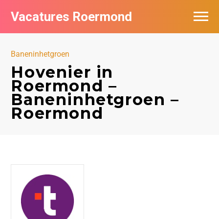
Vacatures Roermond
Vacatures per bedrijf in Roermond
Baneninhetgroen
De populairste vacatures in Roermond
Hovenier in
Roermond –
Nieuwsbrief feed
Baneninhetgroen –
Roermond