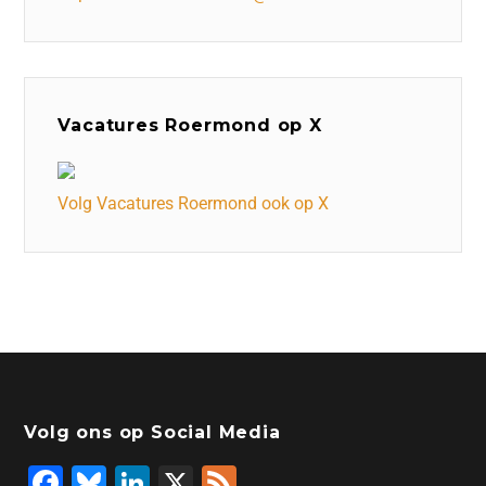
Vacatures Roermond op X
Volg Vacatures Roermond ook op X
Volg ons op Social Media
F
Bl
Li
X
F