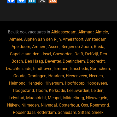
a
u
n
e
c
e
k
e
e
s
e
d
b
ky
dI
Bekijk ook vacatures in
Alblasserdam
,
Alkmaar
,
Almelo
,
o
n
Almere
,
Alphen aan den Rijn
,
Amersfoort
,
Amsterdam
,
Apeldoorn
,
Arnhem
,
Assen
,
Bergen op Zoom
,
Breda
,
o
Capelle aan den IJssel
,
Coevorden
,
Delft
,
Delfzijl
,
Den
k
Bosch
,
Den Haag
,
Deventer
,
Doetinchem
,
Dordrecht
,
Drachten
,
Ede
,
Eindhoven
,
Emmen
,
Enschede
,
Gorinchem
,
Gouda
,
Groningen
,
Haarlem
,
Heerenveen
,
Heerlen
,
Helmond
,
Hengelo
,
Hilversum
,
Hoofddorp
,
Hoogeveen
,
Hoogezand
,
Hoorn
,
Kerkrade
,
Leeuwarden
,
Leiden
,
Lelystad
,
Maastricht
,
Meppel
,
Middelburg
,
Nieuwegein
,
Nijkerk
,
Nijmegen
,
Nijverdal
,
Oosterhout
,
Oss
,
Roermond
,
Roosendaal
,
Rotterdam
,
Schiedam
,
Sittard
,
Sneek
,