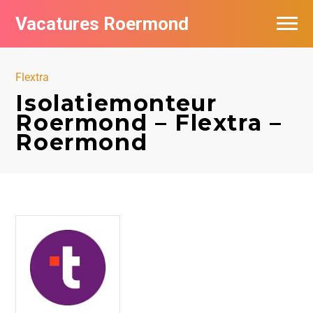
Vacatures Roermond
Vacatures per bedrijf in Roermond
Flextra
De populairste vacatures in Roermond
Isolatiemonteur
Roermond – Flextra –
Nieuwsbrief feed
Roermond