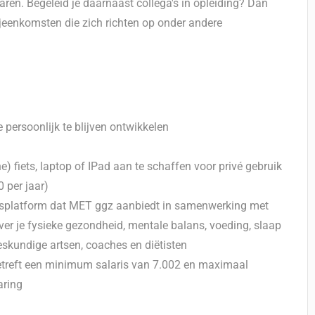
ren. Begeleid je daarnaast collega's in opleiding? Dan
jeenkomsten die zich richten op onder andere
persoonlijk te blijven ontwikkelen
e) fiets, laptop of IPad aan te schaffen voor privé gebruik
 per jaar)
teitsplatform dat MET ggz aanbiedt in samenwerking met
ver je fysieke gezondheid, mentale balans, voeding, slaap
deskundige artsen, coaches en diëtisten
etreft een minimum salaris van 7.002 en maximaal
aring