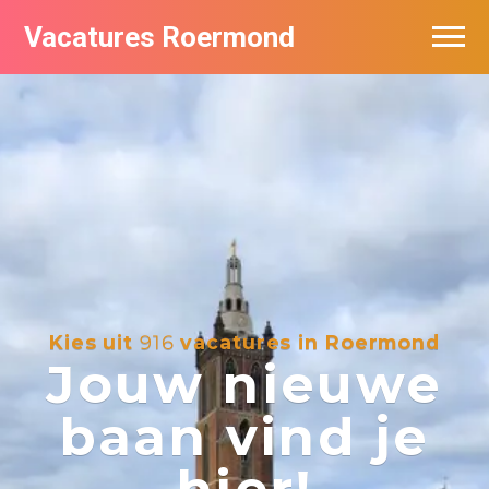
Vacatures Roermond
Vacatures per bedrijf in Roermond
De populairste vacatures in Roermond
Nieuwsbrief feed
Kies uit
916
vacatures in Roermond
Jouw nieuwe
baan vind je
hier!