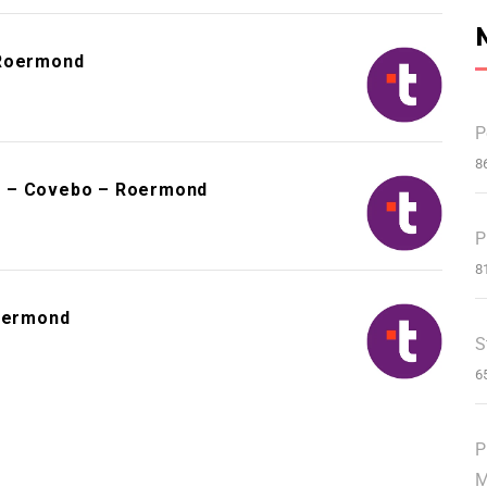
 Roermond
P
8
d – Covebo – Roermond
P
8
Roermond
S
6
P
M