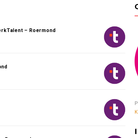
erkTalent – Roermond
ond
P
K