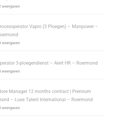
2 weergaven
rocesoperator Vapro (3 Ploegen) – Manpower –
oermond
8 weergaven
perator 3-ploegendienst – Alert HR – Roermond
8 weergaven
tore Manager 12 months contract | Premium
rand – Luxe Talent International – Roermond
3 weergaven