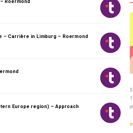
s – Roermond
e – Carrière in Limburg – Roermond
oermond
S
1
ern Europe region) – Approach
j
I