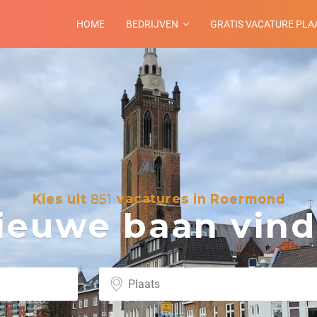
HOME
BEDRIJVEN
GRATIS VACATURE PLA
Kies uit
851
vacatures in Roermond
euwe baan vind 