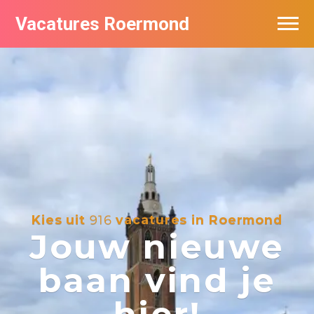
Vacatures Roermond
Vacatures per bedrijf in Roermond
De populairste vacatures in Roermond
Nieuwsbrief feed
Kies uit
916
vacatures in Roermond
Jouw nieuwe
baan vind je
hier!