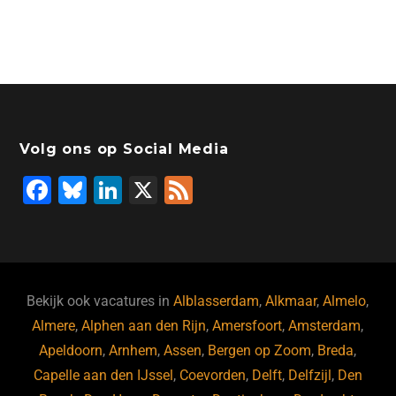
Volg ons op Social Media
F
Bl
Li
X
F
a
u
n
e
c
e
k
e
e
s
e
d
b
ky
dI
Bekijk ook vacatures in
Alblasserdam
,
Alkmaar
,
Almelo
,
o
n
Almere
,
Alphen aan den Rijn
,
Amersfoort
,
Amsterdam
,
Apeldoorn
,
Arnhem
,
Assen
,
Bergen op Zoom
,
Breda
,
o
Capelle aan den IJssel
,
Coevorden
,
Delft
,
Delfzijl
,
Den
k