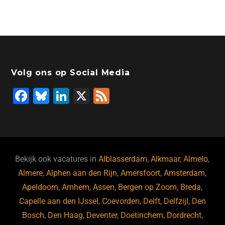
Volg ons op Social Media
F
Bl
Li
X
F
a
u
n
e
c
e
k
e
e
s
e
d
b
ky
dI
Bekijk ook vacatures in
Alblasserdam
,
Alkmaar
,
Almelo
,
o
n
Almere
,
Alphen aan den Rijn
,
Amersfoort
,
Amsterdam
,
Apeldoorn
,
Arnhem
,
Assen
,
Bergen op Zoom
,
Breda
,
o
Capelle aan den IJssel
,
Coevorden
,
Delft
,
Delfzijl
,
Den
k
Bosch
,
Den Haag
,
Deventer
,
Doetinchem
,
Dordrecht
,