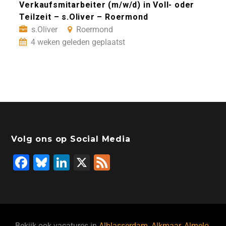
Verkaufsmitarbeiter (m/w/d) in Voll- oder
Teilzeit – s.Oliver – Roermond
s.Oliver
Roermond
4 weken geleden geplaatst
Volg ons op Social Media
F
Bl
Li
X
F
a
u
n
e
c
e
k
e
e
s
e
d
Bekijk ook vacatures in
Alblasserdam
,
Alkmaar
,
Almelo
,