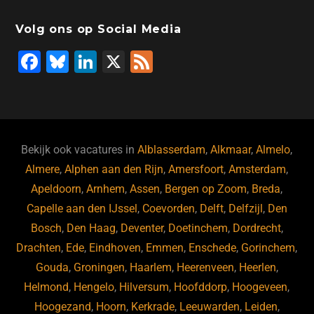
Volg ons op Social Media
F
Bl
Li
X
F
a
u
n
e
c
e
k
e
e
s
e
d
b
ky
dI
Bekijk ook vacatures in
Alblasserdam
,
Alkmaar
,
Almelo
,
o
n
Almere
,
Alphen aan den Rijn
,
Amersfoort
,
Amsterdam
,
Apeldoorn
,
Arnhem
,
Assen
,
Bergen op Zoom
,
Breda
,
o
Capelle aan den IJssel
,
Coevorden
,
Delft
,
Delfzijl
,
Den
k
Bosch
,
Den Haag
,
Deventer
,
Doetinchem
,
Dordrecht
,
Drachten
,
Ede
,
Eindhoven
,
Emmen
,
Enschede
,
Gorinchem
,
Gouda
,
Groningen
,
Haarlem
,
Heerenveen
,
Heerlen
,
Helmond
,
Hengelo
,
Hilversum
,
Hoofddorp
,
Hoogeveen
,
Hoogezand
,
Hoorn
,
Kerkrade
,
Leeuwarden
,
Leiden
,