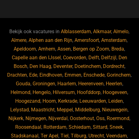
a
u
n
e
c
e
k
e
e
s
e
d
b
ky
dI
Bekijk ook vacatures in
Alblasserdam
,
Alkmaar
,
Almelo
,
o
n
Almere
,
Alphen aan den Rijn
,
Amersfoort
,
Amsterdam
,
Apeldoorn
,
Arnhem
,
Assen
,
Bergen op Zoom
,
Breda
,
o
Capelle aan den IJssel
,
Coevorden
,
Delft
,
Delfzijl
,
Den
k
Bosch
,
Den Haag
,
Deventer
,
Doetinchem
,
Dordrecht
,
Drachten
,
Ede
,
Eindhoven
,
Emmen
,
Enschede
,
Gorinchem
,
Gouda
,
Groningen
,
Haarlem
,
Heerenveen
,
Heerlen
,
Helmond
,
Hengelo
,
Hilversum
,
Hoofddorp
,
Hoogeveen
,
Hoogezand
,
Hoorn
,
Kerkrade
,
Leeuwarden
,
Leiden
,
Lelystad
,
Maastricht
,
Meppel
,
Middelburg
,
Nieuwegein
,
Nijkerk
,
Nijmegen
,
Nijverdal
,
Oosterhout
,
Oss
,
Roermond
,
Roosendaal
,
Rotterdam
,
Schiedam
,
Sittard
,
Sneek
,
Stadskanaal
,
Ter Apel
,
Tiel
,
Tilburg
,
Utrecht
,
Veendam
,