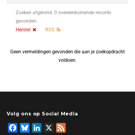
Zoeken afgerond. 0 overeenkomende records
gevonden.
Herstel
RSS
Geen vermeldingen gevonden die aan je zoekopdracht
voldoen.
Volg ons op Social Media
F
Bl
Li
X
F