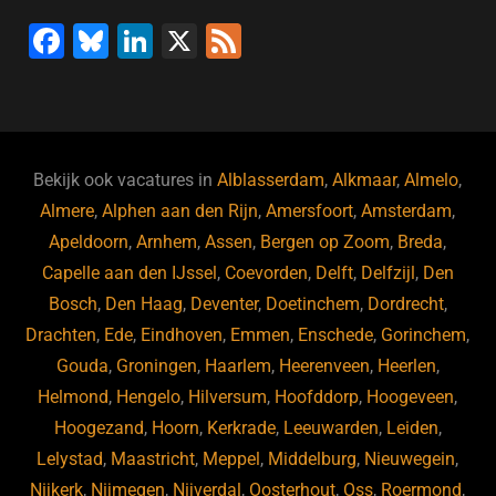
F
Bl
Li
X
F
a
u
n
e
c
e
k
e
e
s
e
d
b
ky
dI
Bekijk ook vacatures in
Alblasserdam
,
Alkmaar
,
Almelo
,
o
n
Almere
,
Alphen aan den Rijn
,
Amersfoort
,
Amsterdam
,
Apeldoorn
,
Arnhem
,
Assen
,
Bergen op Zoom
,
Breda
,
o
Capelle aan den IJssel
,
Coevorden
,
Delft
,
Delfzijl
,
Den
k
Bosch
,
Den Haag
,
Deventer
,
Doetinchem
,
Dordrecht
,
Drachten
,
Ede
,
Eindhoven
,
Emmen
,
Enschede
,
Gorinchem
,
Gouda
,
Groningen
,
Haarlem
,
Heerenveen
,
Heerlen
,
Helmond
,
Hengelo
,
Hilversum
,
Hoofddorp
,
Hoogeveen
,
Hoogezand
,
Hoorn
,
Kerkrade
,
Leeuwarden
,
Leiden
,
Lelystad
,
Maastricht
,
Meppel
,
Middelburg
,
Nieuwegein
,
Nijkerk
,
Nijmegen
,
Nijverdal
,
Oosterhout
,
Oss
,
Roermond
,