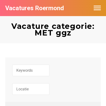
Vacatures Roermond
Vacatures per bedrijf in Roermond
Vacature categorie:
De populairste vacatures in Roermond
MET ggz
Nieuwsbrief feed