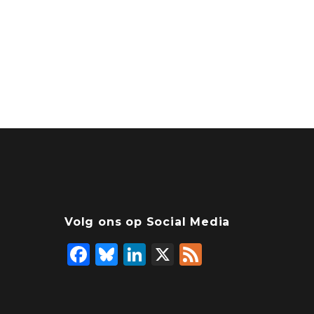
Volg ons op Social Media
F
Bl
Li
X
F
a
u
n
e
c
e
k
e