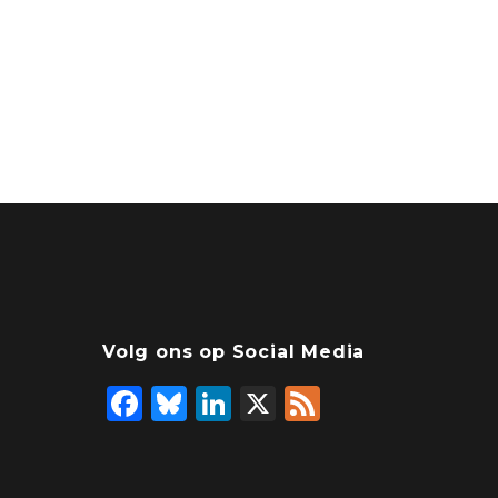
Volg ons op Social Media
F
Bl
Li
X
F
a
u
n
e
c
e
k
e