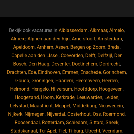
a
u
n
e
c
e
k
e
e
s
e
d
b
ky
dI
Bekijk ook vacatures in
Alblasserdam
,
Alkmaar
,
Almelo
,
o
n
Almere
,
Alphen aan den Rijn
,
Amersfoort
,
Amsterdam
,
Apeldoorn
,
Arnhem
,
Assen
,
Bergen op Zoom
,
Breda
,
o
Capelle aan den IJssel
,
Coevorden
,
Delft
,
Delfzijl
,
Den
k
Bosch
,
Den Haag
,
Deventer
,
Doetinchem
,
Dordrecht
,
Drachten
,
Ede
,
Eindhoven
,
Emmen
,
Enschede
,
Gorinchem
,
Gouda
,
Groningen
,
Haarlem
,
Heerenveen
,
Heerlen
,
Helmond
,
Hengelo
,
Hilversum
,
Hoofddorp
,
Hoogeveen
,
Hoogezand
,
Hoorn
,
Kerkrade
,
Leeuwarden
,
Leiden
,
Lelystad
,
Maastricht
,
Meppel
,
Middelburg
,
Nieuwegein
,
Nijkerk
,
Nijmegen
,
Nijverdal
,
Oosterhout
,
Oss
,
Roermond
,
Roosendaal
,
Rotterdam
,
Schiedam
,
Sittard
,
Sneek
,
Stadskanaal
,
Ter Apel
,
Tiel
,
Tilburg
,
Utrecht
,
Veendam
,