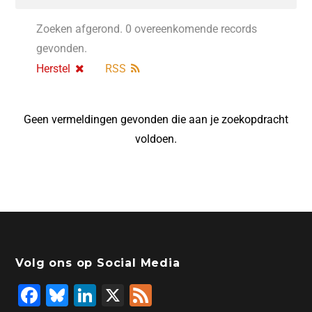
Zoeken afgerond. 0 overeenkomende records
gevonden.
Herstel
RSS
Geen vermeldingen gevonden die aan je zoekopdracht
voldoen.
Volg ons op Social Media
F
Bl
Li
X
F