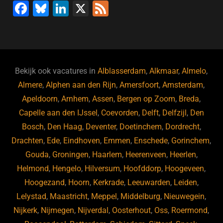
F
Bl
Li
X
F
a
u
n
e
c
e
k
e
e
s
e
d
b
ky
dI
Bekijk ook vacatures in
Alblasserdam
,
Alkmaar
,
Almelo
,
o
n
Almere
,
Alphen aan den Rijn
,
Amersfoort
,
Amsterdam
,
Apeldoorn
,
Arnhem
,
Assen
,
Bergen op Zoom
,
Breda
,
o
Capelle aan den IJssel
,
Coevorden
,
Delft
,
Delfzijl
,
Den
k
Bosch
,
Den Haag
,
Deventer
,
Doetinchem
,
Dordrecht
,
Drachten
,
Ede
,
Eindhoven
,
Emmen
,
Enschede
,
Gorinchem
,
Gouda
,
Groningen
,
Haarlem
,
Heerenveen
,
Heerlen
,
Helmond
,
Hengelo
,
Hilversum
,
Hoofddorp
,
Hoogeveen
,
Hoogezand
,
Hoorn
,
Kerkrade
,
Leeuwarden
,
Leiden
,
Lelystad
,
Maastricht
,
Meppel
,
Middelburg
,
Nieuwegein
,
Nijkerk
,
Nijmegen
,
Nijverdal
,
Oosterhout
,
Oss
,
Roermond
,