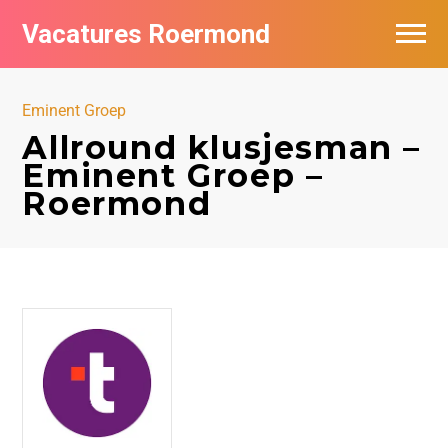
Vacatures Roermond
Vacatures per bedrijf in Roermond
Eminent Groep
De populairste vacatures in Roermond
Allround klusjesman –
Eminent Groep –
Nieuwsbrief feed
Roermond