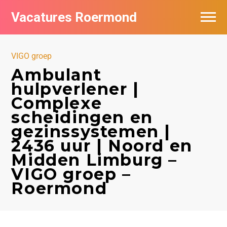
Vacatures Roermond
Vacatures per bedrijf in Roermond
VIGO groep
De populairste vacatures in Roermond
Ambulant
hulpverlener |
Nieuwsbrief feed
Complexe
scheidingen en
gezinssystemen |
2436 uur | Noord en
Midden Limburg –
VIGO groep –
Roermond