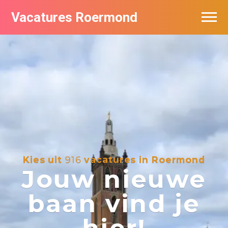
Vacatures Roermond
Vacatures per bedrijf in Roermond
De populairste vacatures in Roermond
Nieuwsbrief feed
Kies uit
916
vacatures in Roermond
Jouw nieuwe
baan vind je
hier!