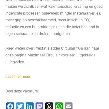
maken we zichtbaar wat vakmanschap, ervaring en goed
ingerichte processen opleveren: minder materiaalverlies,
meer grip op beschikbaarheid, meer inzicht in CO₂
reductie en een hulpmiddelenketen die beter bestand is
tegen schaarste en druk op budgetten.
Meer weten over Prestatieladder Circulair? Ga dan naar
onze pagina Maximaal Circulair voor een uitgebreide
uitlegvideo.
Lees hier meer
Deel deze vacature:
F
T
Li
M
T
W
E