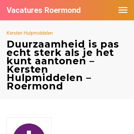
Vacatures Roermond
Vacatures per bedrijf in Roermond
Kersten Hulpmiddelen
De populairste vacatures in Roermond
Duurzaamheid is pas
echt sterk als je het
Nieuwsbrief feed
kunt aantonen –
Kersten
Hulpmiddelen –
Roermond