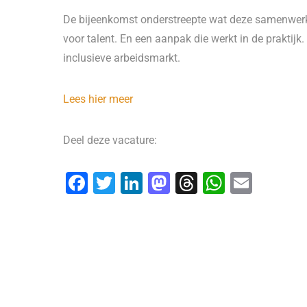
De bijeenkomst onderstreepte wat deze samenwerk
voor talent. En een aanpak die werkt in de praktij
inclusieve arbeidsmarkt.
Lees hier meer
Deel deze vacature:
F
T
Li
M
T
W
E
a
wi
n
a
hr
h
m
c
tt
k
st
e
at
ai
e
er
e
o
a
s
l
b
dI
d
d
A
o
n
o
s
p