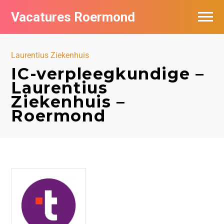
Vacatures Roermond
Vacatures per bedrijf in Roermond
Laurentius Ziekenhuis
De populairste vacatures in Roermond
IC-verpleegkundige –
Laurentius
Nieuwsbrief feed
Ziekenhuis –
Roermond