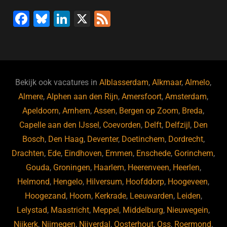
F
Bl
Li
X
F
a
u
n
e
c
e
k
e
e
s
e
d
b
ky
dI
Bekijk ook vacatures in
Alblasserdam
,
Alkmaar
,
Almelo
,
o
n
Almere
,
Alphen aan den Rijn
,
Amersfoort
,
Amsterdam
,
Apeldoorn
,
Arnhem
,
Assen
,
Bergen op Zoom
,
Breda
,
o
Capelle aan den IJssel
,
Coevorden
,
Delft
,
Delfzijl
,
Den
k
Bosch
,
Den Haag
,
Deventer
,
Doetinchem
,
Dordrecht
,
Drachten
,
Ede
,
Eindhoven
,
Emmen
,
Enschede
,
Gorinchem
,
Gouda
,
Groningen
,
Haarlem
,
Heerenveen
,
Heerlen
,
Helmond
,
Hengelo
,
Hilversum
,
Hoofddorp
,
Hoogeveen
,
Hoogezand
,
Hoorn
,
Kerkrade
,
Leeuwarden
,
Leiden
,
Lelystad
,
Maastricht
,
Meppel
,
Middelburg
,
Nieuwegein
,
Nijkerk
,
Nijmegen
,
Nijverdal
,
Oosterhout
,
Oss
,
Roermond
,