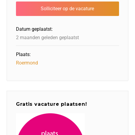
b
e
e
o
a
s
o
r
d
d
d
A
o
I
o
s
p
Datum geplaatst:
k
n
n
p
2 maanden geleden geplaatst
Plaats:
Roermond
Gratis vacature plaatsen!