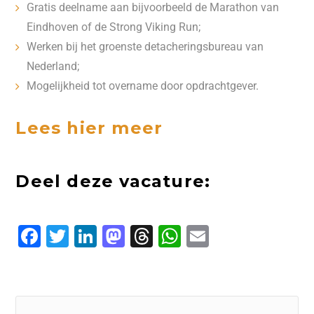
Gratis deelname aan bijvoorbeeld de Marathon van
Eindhoven of de Strong Viking Run;
Werken bij het groenste detacheringsbureau van
Nederland;
Mogelijkheid tot overname door opdrachtgever.
Lees hier meer
Deel deze vacature:
F
T
L
M
T
W
E
a
w
i
a
h
h
m
c
it
n
s
r
a
ai
e
t
k
t
e
t
l