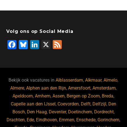
Volg ons op Social Media
F
Bl
Li
X
F
a
u
n
e
c
e
k
e
e
s
e
d
b
ky
dI
Bekijk ook vacatures in
Alblasserdam
,
Alkmaar
,
Almelo
,
o
n
Almere
,
Alphen aan den Rijn
,
Amersfoort
,
Amsterdam
,
Apeldoorn
,
Arnhem
,
Assen
,
Bergen op Zoom
,
Breda
,
o
Capelle aan den IJssel
,
Coevorden
,
Delft
,
Delfzijl
,
Den
k
Bosch
,
Den Haag
,
Deventer
,
Doetinchem
,
Dordrecht
,
Drachten
,
Ede
,
Eindhoven
,
Emmen
,
Enschede
,
Gorinchem
,