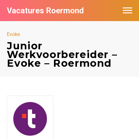
Vacatures Roermond
Vacatures per bedrijf in Roermond
Evoke
De populairste vacatures in Roermond
Junior
Werkvoorbereider –
Nieuwsbrief feed
Evoke – Roermond