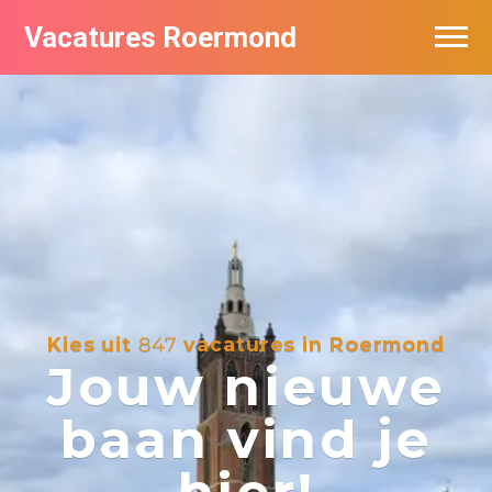
Vacatures Roermond
Vacatures per bedrijf in Roermond
De populairste vacatures in Roermond
Nieuwsbrief feed
Kies uit
847
vacatures in Roermond
Jouw nieuwe
baan vind je
hier!