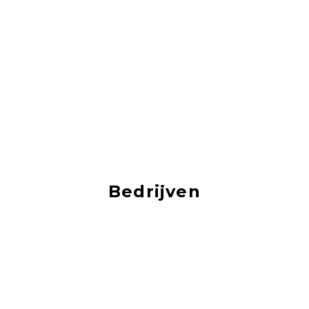
Bedrijven
vacatures bij de leukste bedrijven!