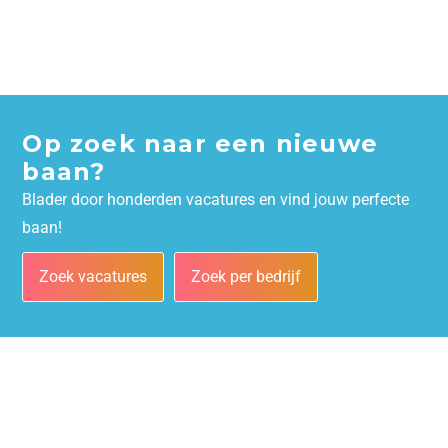
Op zoek naar een nieuwe
baan?
Blader door honderden vacatures en vind jouw perfecte
baan!
Zoek vacatures
Zoek per bedrijf