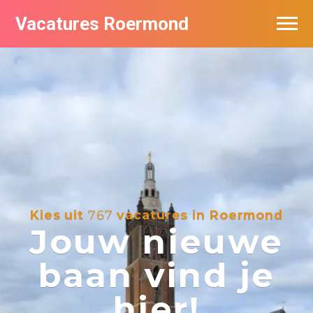
Vacatures Roermond
Vacatures per bedrijf in Roermond
De populairste vacatures in Roermond
Nieuwsbrief feed
Kies uit
767
vacatures in Roermond
Jouw nieuwe
baan vind je
hier!