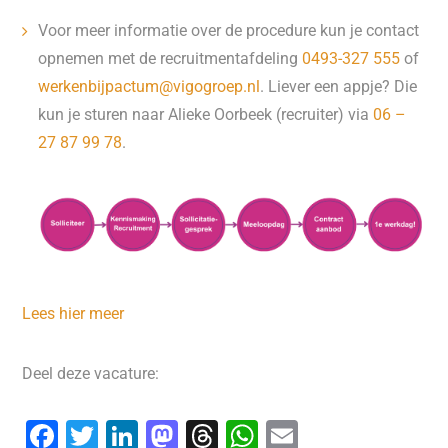
Voor meer informatie over de procedure kun je contact
opnemen met de recruitmentafdeling
0493-327 555
of
werkenbijpactum@vigogroep.nl
. Liever een appje? Die
kun je sturen naar Alieke Oorbeek (recruiter) via
06 –
27 87 99 78
.
Lees hier meer
Deel deze vacature:
F
T
Li
M
T
W
E