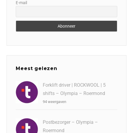
E-mail
Meest gelezen
Forklift driver | ROCKWOOL | 5
shifts – Olympia – Roermond
94 weergaven
Postbezorger – Olympia –
Roermond