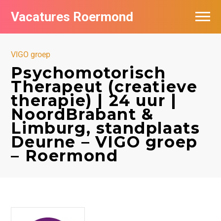
Vacatures Roermond
Vacatures per bedrijf in Roermond
VIGO groep
De populairste vacatures in Roermond
Psychomotorisch
Therapeut (creatieve
Nieuwsbrief feed
therapie) | 24 uur |
NoordBrabant &
Limburg, standplaats
Deurne – VIGO groep
– Roermond