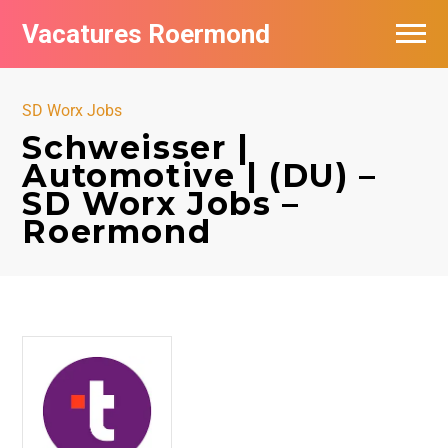
Vacatures Roermond
Vacatures per bedrijf in Roermond
SD Worx Jobs
De populairste vacatures in Roermond
Schweisser |
Automotive | (DU) –
Nieuwsbrief feed
SD Worx Jobs –
Roermond