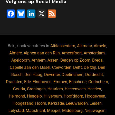
Volg ons op Social Media
F
Bl
Li
X
F
a
u
n
e
c
e
k
e
e
s
e
d
b
ky
dI
Bekijk ook vacatures in
Alblasserdam
,
Alkmaar
,
Almelo
,
o
n
Almere
,
Alphen aan den Rijn
,
Amersfoort
,
Amsterdam
,
Apeldoorn
,
Arnhem
,
Assen
,
Bergen op Zoom
,
Breda
,
o
Capelle aan den IJssel
,
Coevorden
,
Delft
,
Delfzijl
,
Den
k
Bosch
,
Den Haag
,
Deventer
,
Doetinchem
,
Dordrecht
,
Drachten
,
Ede
,
Eindhoven
,
Emmen
,
Enschede
,
Gorinchem
,
Gouda
,
Groningen
,
Haarlem
,
Heerenveen
,
Heerlen
,
Helmond
,
Hengelo
,
Hilversum
,
Hoofddorp
,
Hoogeveen
,
Hoogezand
,
Hoorn
,
Kerkrade
,
Leeuwarden
,
Leiden
,
Lelystad
,
Maastricht
,
Meppel
,
Middelburg
,
Nieuwegein
,