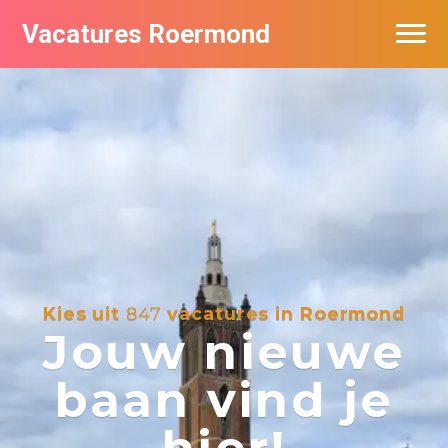
Vacatures Roermond
Vacatures per bedrijf in Roermond
De populairste vacatures in Roermond
Nieuwsbrief feed
Kies uit
847
vacatures in Roermond
Jouw nieuwe
baan vind je
hier!