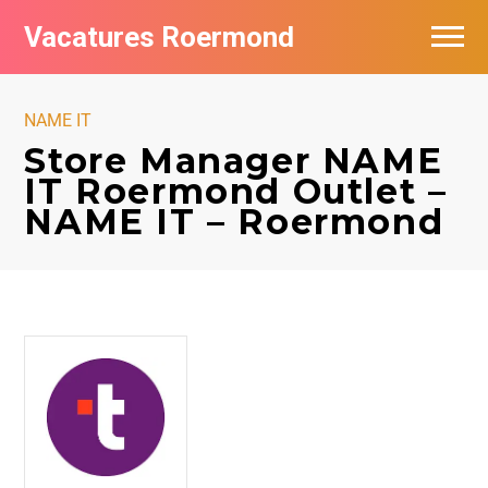
Vacatures Roermond
Vacatures per bedrijf in Roermond
NAME IT
De populairste vacatures in Roermond
Store Manager NAME
IT Roermond Outlet –
Nieuwsbrief feed
NAME IT – Roermond