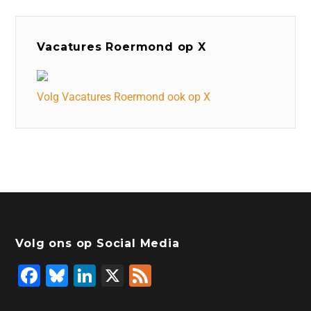
Vacatures Roermond op X
Volg Vacatures Roermond ook op X
Volg ons op Social Media
F
Bl
Li
X
F
a
u
n
e