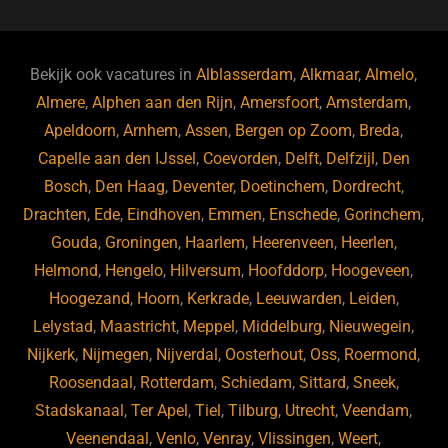
c
e
k
e
e
s
e
d
b
ky
dI
Bekijk ook vacatures in
Alblasserdam
,
Alkmaar
,
Almelo
,
o
n
Almere
,
Alphen aan den Rijn
,
Amersfoort
,
Amsterdam
,
Apeldoorn
,
Arnhem
,
Assen
,
Bergen op Zoom
,
Breda
,
o
Capelle aan den IJssel
,
Coevorden
,
Delft
,
Delfzijl
,
Den
k
Bosch
,
Den Haag
,
Deventer
,
Doetinchem
,
Dordrecht
,
Drachten
,
Ede
,
Eindhoven
,
Emmen
,
Enschede
,
Gorinchem
,
Gouda
,
Groningen
,
Haarlem
,
Heerenveen
,
Heerlen
,
Helmond
,
Hengelo
,
Hilversum
,
Hoofddorp
,
Hoogeveen
,
Hoogezand
,
Hoorn
,
Kerkrade
,
Leeuwarden
,
Leiden
,
Lelystad
,
Maastricht
,
Meppel
,
Middelburg
,
Nieuwegein
,
Nijkerk
,
Nijmegen
,
Nijverdal
,
Oosterhout
,
Oss
,
Roermond
,
Roosendaal
,
Rotterdam
,
Schiedam
,
Sittard
,
Sneek
,
Stadskanaal
,
Ter Apel
,
Tiel
,
Tilburg
,
Utrecht
,
Veendam
,
Veenendaal
,
Venlo
,
Venray
,
Vlissingen
,
Weert
,