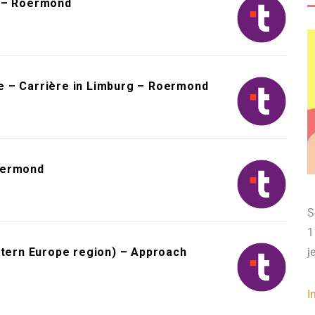
s – Roermond
e – Carrière in Limburg – Roermond
oermond
S
1
ern Europe region) – Approach
j
I