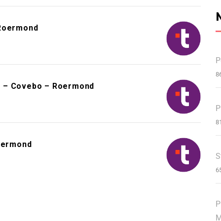
 Roermond
P
8
d – Covebo – Roermond
P
8
Roermond
S
6
P
M