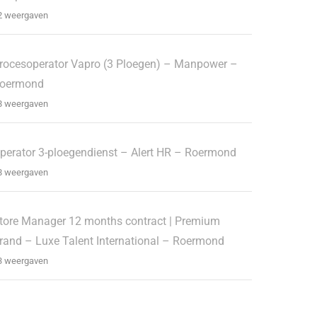
2 weergaven
rocesoperator Vapro (3 Ploegen) – Manpower –
oermond
8 weergaven
perator 3-ploegendienst – Alert HR – Roermond
8 weergaven
tore Manager 12 months contract | Premium
rand – Luxe Talent International – Roermond
3 weergaven