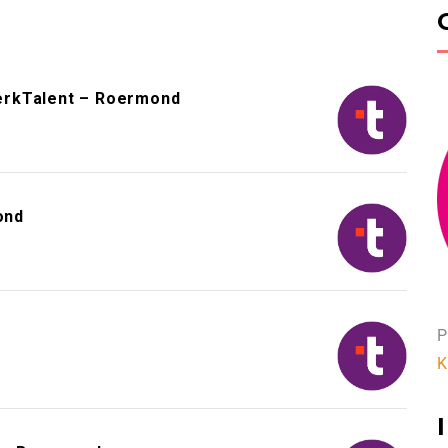
erkTalent – Roermond
ond
P
K