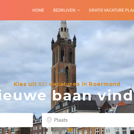
HOME
BEDRIJVEN
GRATIS VACATURE PLA
Kies uit
851
vacatures in Roermond
euwe baan vind 