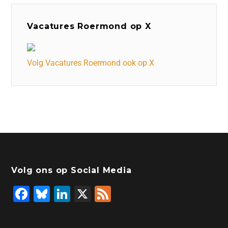
Vacatures Roermond op X
Volg Vacatures Roermond ook op X
Volg ons op Social Media
F
Bl
Li
X
F
a
u
n
e
c
e
k
e