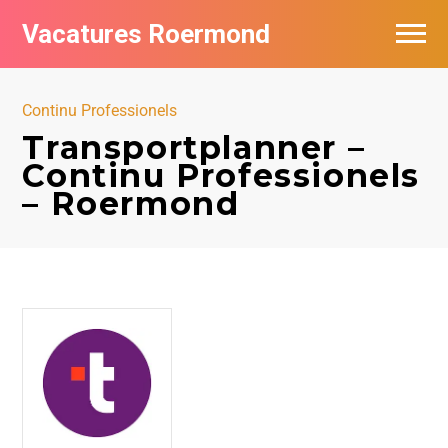
Vacatures Roermond
Vacatures per bedrijf in Roermond
Continu Professionels
De populairste vacatures in Roermond
Transportplanner –
Continu Professionels
Nieuwsbrief feed
– Roermond