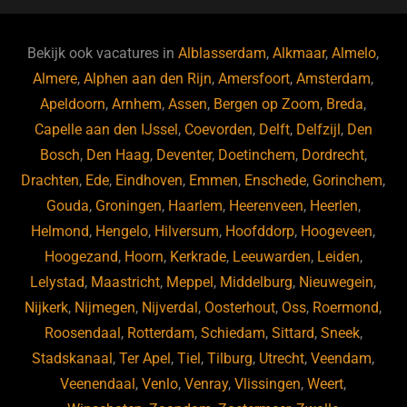
e
s
e
d
b
ky
dI
Bekijk ook vacatures in
Alblasserdam
,
Alkmaar
,
Almelo
,
o
n
Almere
,
Alphen aan den Rijn
,
Amersfoort
,
Amsterdam
,
Apeldoorn
,
Arnhem
,
Assen
,
Bergen op Zoom
,
Breda
,
o
Capelle aan den IJssel
,
Coevorden
,
Delft
,
Delfzijl
,
Den
k
Bosch
,
Den Haag
,
Deventer
,
Doetinchem
,
Dordrecht
,
Drachten
,
Ede
,
Eindhoven
,
Emmen
,
Enschede
,
Gorinchem
,
Gouda
,
Groningen
,
Haarlem
,
Heerenveen
,
Heerlen
,
Helmond
,
Hengelo
,
Hilversum
,
Hoofddorp
,
Hoogeveen
,
Hoogezand
,
Hoorn
,
Kerkrade
,
Leeuwarden
,
Leiden
,
Lelystad
,
Maastricht
,
Meppel
,
Middelburg
,
Nieuwegein
,
Nijkerk
,
Nijmegen
,
Nijverdal
,
Oosterhout
,
Oss
,
Roermond
,
Roosendaal
,
Rotterdam
,
Schiedam
,
Sittard
,
Sneek
,
Stadskanaal
,
Ter Apel
,
Tiel
,
Tilburg
,
Utrecht
,
Veendam
,
Veenendaal
,
Venlo
,
Venray
,
Vlissingen
,
Weert
,