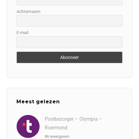
Achternaam
E-mail
Meest gelezen
Postbezorger – Olympia –
Roermond
86 weergaven