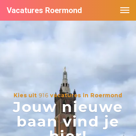
Vacatures Roermond
Vacatures per bedrijf in Roermond
De populairste vacatures in Roermond
Nieuwsbrief feed
Kies uit
916
vacatures in Roermond
Jouw nieuwe
baan vind je
hier!